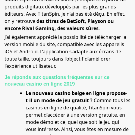
produits digitaux développés par les plus grands
éditeurs. Avec TitanSpin, je n’ai pas été déçu. En effet,
on y retrouve
des titres de BetSoft, Playson ou
encore Rival Gaming, des valeurs sûres
.
J’ai également apprécié la possibilité de télécharger la
version mobile du site, compatible avec les appareils
iOS et Android. L’application s’adapte aux écrans de
toute taille, toujours dans l’objectif d’améliorer
l’expérience utilisateur.
Je réponds aux questions fréquentes sur ce
nouveau casino en ligne 2019
Le nouveau casino belge en ligne propose-
t-il un mode de jeu gratuit ?
Comme tous les
casinos en ligne de qualité, TitanSpin vous
permet d’accéder à une version gratuite, en
mode démo et ce, quel que soit le jeu qui
vous intéresse. Ainsi, vous êtes en mesure de