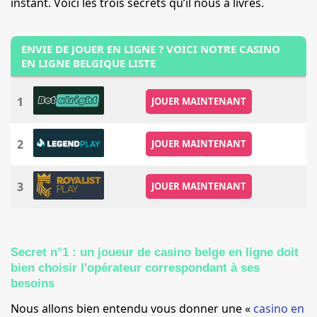
instant. Voici les trois secrets qu’il nous a livrés.
ENVIE DE JOUER EN LIGNE ? VOICI NOTRE CASINO
EN LIGNE BELGIQUE LISTE
1
JOUER MAINTENANT
2
JOUER MAINTENANT
3
JOUER MAINTENANT
Secret n°1 : un joueur de casino belge en ligne doit
bien choisir l'opérateur correspondant à ses
besoins
Nous allons bien entendu vous donner une «
casino en