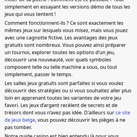
simplement en essayant les versions démo de tous les
jeux qui vous tentent !
Comment fonctionnent-ils ? Ce sont exactement les
mêmes jeux sur lesquels vous misez, mais vous jouez
avec une cagnotte fictive. Les avantages des jeux
gratuits sont nombreux. Vous pouvez ainsi préparer
un tournoi, explorer toutes les options d’un jeu,
découvrir une nouveauté, voir quels symboles
composent telle ou telle machine a sous, ou tout
simplement, passer le temps.
Les salles jeux gratuits sont parfaites si vous voulez
découvrir des stratégies ou si vous souhaitez aller plus
loin en apprenant toutes les variantes de votre jeu
favori. Les jeux d’argent recèlent de secrets et de
trésors dont vous n’avez pas idée. D'ailleurs sur
ce site
de jeux belge
, vous pouvez découvrir les pièges à ne
pas tomber.
Notre guide casino est bien entendu là pour vous